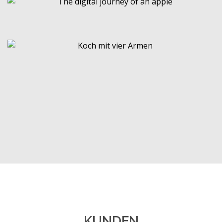
DIGITALISIERUNG
ZUSAMMENARBEIT ONLINE
MIX // AUSSCHNITTE
DESIGN THINKING
TEAMBUILDING
TRENDS
TECHNOLOGY EXCHANGE
RETTET DIE BIENEN
PORTRAITS
KUNDEN