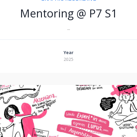
Mentoring @ P7 S1
...
Year
2025